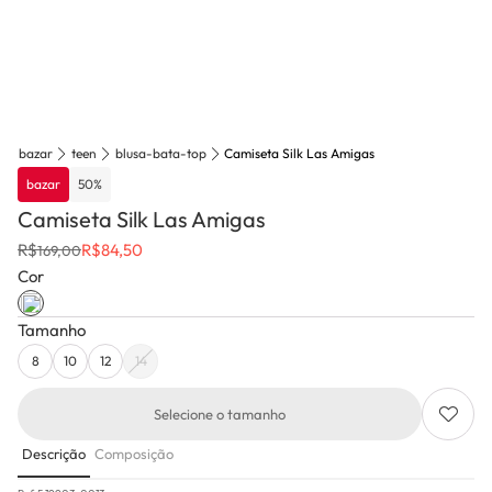
bazar
teen
blusa-bata-top
Camiseta Silk Las Amigas
bazar
50
%
Camiseta Silk Las Amigas
R$
R$
84,50
169,00
Cor
Tamanho
8
10
12
14
Selecione o tamanho
Descrição
Composição