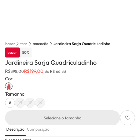
bazar
teen
macacão
Jardineira Sarja Quadriculadinho
bazar
50
%
Jardineira Sarja Quadriculadinho
R$
R$
199,00
398,00
3x R$ 66,33
Cor
Tamanho
8
10
12
14
Selecione o tamanho
Descrição
Composição