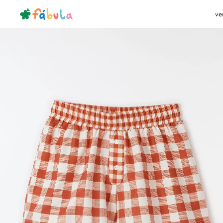
ve
bazar
teen
saia-short
Short Xadrez Poa