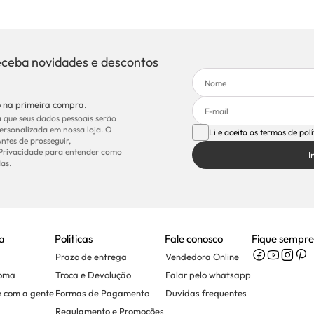
eceba novidades e descontos
 na primeira compra.
 que seus dados pessoais serão
ersonalizada em nossa loja. O
Li e aceito os termos de pol
Antes de prosseguir,
 Privacidade para entender como
I
as.
a
Políticas
Fale conosco
Fique sempre
Prazo de entrega
Vendedora Online
Soma
Troca e Devolução
Falar pelo whatsapp
e com a gente
Formas de Pagamento
Duvidas frequentes
Regulamento e Promoções