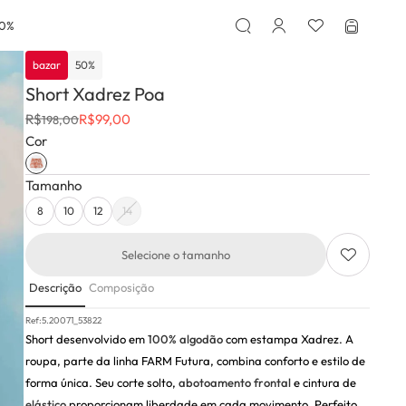
50%
bazar
50
%
Short Xadrez Poa
R$
R$
99,00
198,00
Cor
Tamanho
8
10
12
14
Selecione o tamanho
Descrição
Composição
Ref:
5.20071_53822
Short desenvolvido em
100% algodão
com estampa Xadrez. A
roupa, parte da linha FARM Futura, combina conforto e estilo de
forma única. Seu corte solto,
abotoamento frontal
e cintura de
elástico
proporcionam liberdade em cada movimento. Perfeito