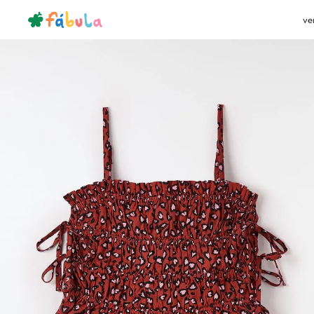
ve
bazar
teen
blusa-bata-top
Top Carinhonça