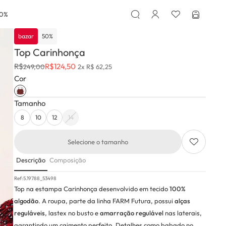
50%
bazar
50
%
Top Carinhonça
R$
R$
124,50
249,00
2x R$ 62,25
Cor
Tamanho
8
10
12
14
Selecione o tamanho
Descrição
Composição
Ref:
5.19788_53498
Top na estampa Carinhonça desenvolvido em tecido
100%
algodão
. A roupa, parte da linha FARM Futura, possui
alças
reguláveis
, lastex no busto e
amarração regulável
nas laterais,
garantindo um caimento perfeito. Detalhes como babado no