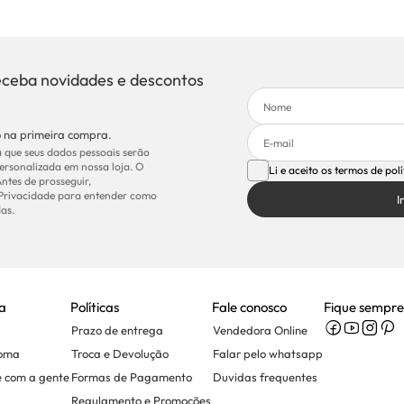
eceba novidades e descontos
 na primeira compra.
 que seus dados pessoais serão
ersonalizada em nossa loja. O
Li e aceito os termos de pol
Antes de prosseguir,
 Privacidade para entender como
I
as.
a
Políticas
Fale conosco
Fique sempre
Prazo de entrega
Vendedora Online
Soma
Troca e Devolução
Falar pelo whatsapp
e com a gente
Formas de Pagamento
Duvidas frequentes
Regulamento e Promoções