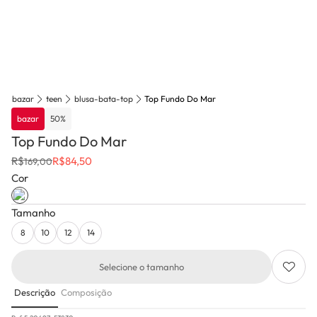
bazar
teen
blusa-bata-top
Top Fundo Do Mar
bazar
50
%
Top Fundo Do Mar
R$
R$
84,50
169,00
Cor
Tamanho
8
10
12
14
Selecione o tamanho
Descrição
Composição