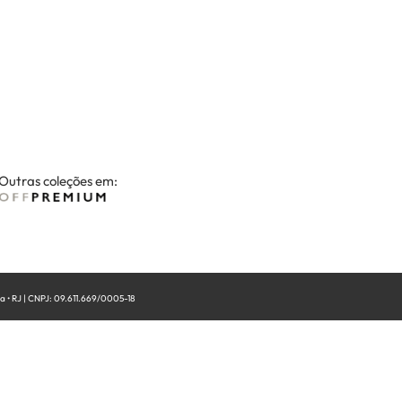
Outras coleções em:
• RJ | CNPJ: 09.611.669/0005-18