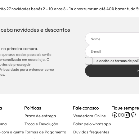
rão 27
novidades
bebês
2 - 10 anos
8 - 14 anos
zumzum até 40%
bazar tudo 
eceba novidades e descontos
 na primeira compra.
 que seus dados pessoais serão
ersonalizada em nossa loja. O
Li e aceito os termos de pol
Antes de prosseguir,
 Privacidade para entender como
I
as.
a
Políticas
Fale conosco
Fique sempre
Prazo de entrega
Vendedora Online
Soma
Troca e Devolução
Falar pelo whatsapp
e com a gente
Formas de Pagamento
Duvidas frequentes