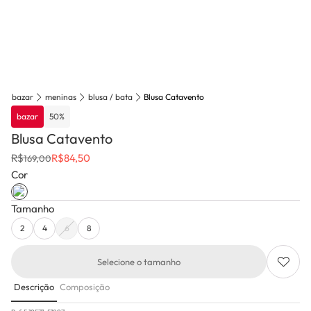
bazar
meninas
blusa / bata
Blusa Catavento
bazar
50
%
Blusa Catavento
R$
R$
84,50
169,00
Cor
Tamanho
2
4
6
8
Selecione o tamanho
Descrição
Composição