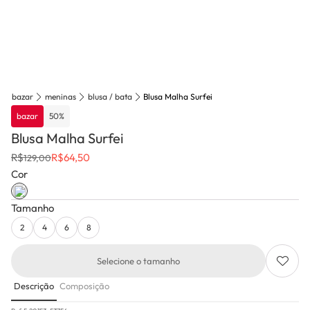
bazar
meninas
blusa / bata
Blusa Malha Surfei
bazar
50
%
Blusa Malha Surfei
R$
R$
64,50
129,00
Cor
Tamanho
2
4
6
8
Selecione o tamanho
Descrição
Composição