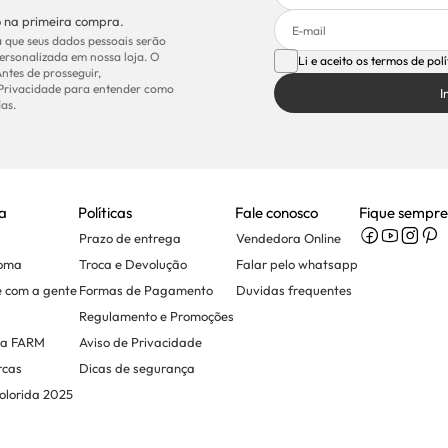
 na primeira compra.
 que seus dados pessoais serão
ersonalizada em nossa loja. O
Li e aceito os termos de pol
Antes de prosseguir,
 Privacidade para entender como
I
as.
a
Políticas
Fale conosco
Fique sempre
Prazo de entrega
Vendedora Online
Soma
Troca e Devolução
Falar pelo whatsapp
e com a gente
Formas de Pagamento
Duvidas frequentes
Regulamento e Promoções
na FARM
Aviso de Privacidade
rcas
Dicas de segurança
olorida 2025