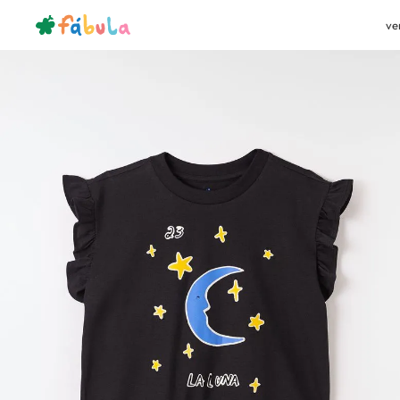
ve
bazar
meninas
blusa / bata
Blusa Silk La Luna