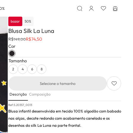
50%
bazar
50
%
Blusa Silk La Luna
R$
R$
74,50
149,00
Cor
Tamanho
2
4
6
8
Selecione o tamanho
Descrição
Composição
Ref:
5.20357_0013
Blusa infantil desenvolvida em tecido
100% algodão
com babado
nas alças, decote redondo com acabamento canelado e os
desenhos do
silk
La Luna na parte frontal.