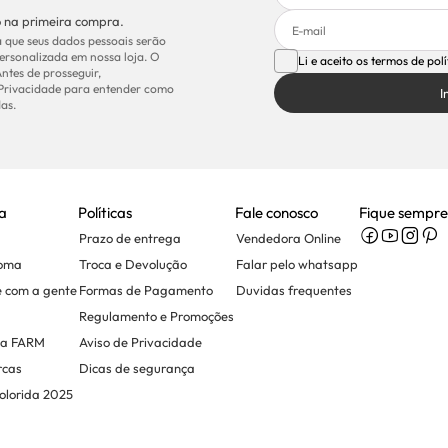
 na primeira compra.
 que seus dados pessoais serão
ersonalizada em nossa loja. O
Li e aceito os termos de pol
Antes de prosseguir,
 Privacidade para entender como
I
as.
a
Políticas
Fale conosco
Fique sempre
Prazo de entrega
Vendedora Online
Soma
Troca e Devolução
Falar pelo whatsapp
e com a gente
Formas de Pagamento
Duvidas frequentes
Regulamento e Promoções
na FARM
Aviso de Privacidade
rcas
Dicas de segurança
olorida 2025