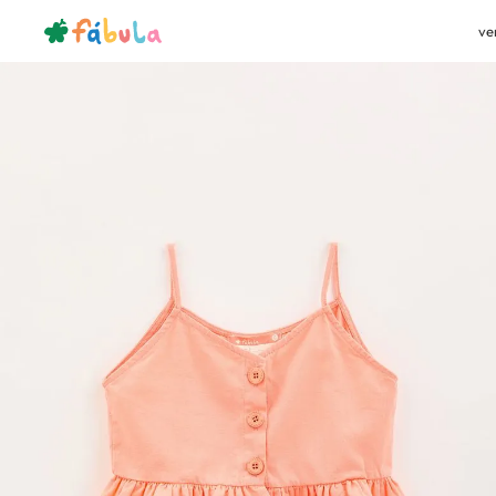
ve
bazar
meninas
blusa / bata
Top Decote Triangulo