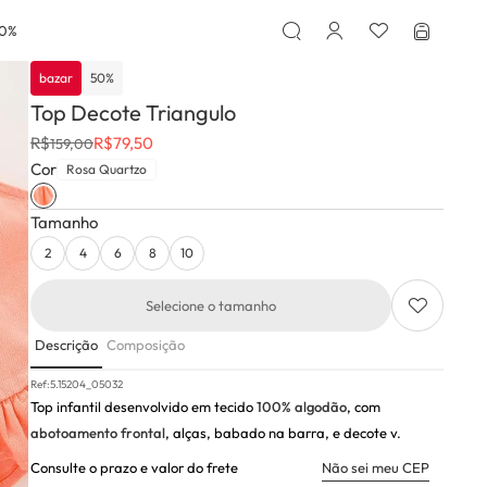
50%
bazar
50
%
Top Decote Triangulo
R$
R$
79,50
159,00
Cor
Rosa Quartzo
Tamanho
2
4
6
8
10
Selecione o tamanho
Descrição
Composição
Ref:
5.15204_05032
Top infantil desenvolvido em tecido
100% algodão
, com
abotoamento frontal
, alças, babado na barra, e decote v.
Consulte o prazo e valor do frete
Não sei meu CEP