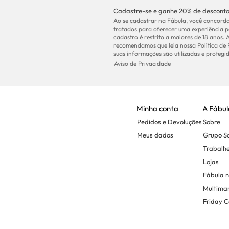
Cadastre-se e ganhe 20% de desconto
Ao se cadastrar na Fábula, você concorda
tratados para oferecer uma experiência p
cadastro é restrito a maiores de 18 anos. 
recomendamos que leia nossa Política de
suas informações são utilizadas e protegid
Aviso de Privacidade
Minha conta
A Fábul
Pedidos e Devoluções
Sobre
Meus dados
Grupo 
Trabalh
Lojas
Fábula 
Multima
Friday C