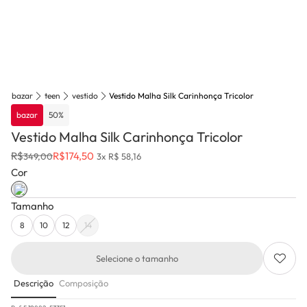
bazar
teen
vestido
Vestido Malha Silk Carinhonça Tricolor
bazar
50
%
Vestido Malha Silk Carinhonça Tricolor
R$
R$
174,50
349,00
3x R$ 58,16
Cor
Tamanho
8
10
12
14
Selecione o tamanho
Descrição
Composição