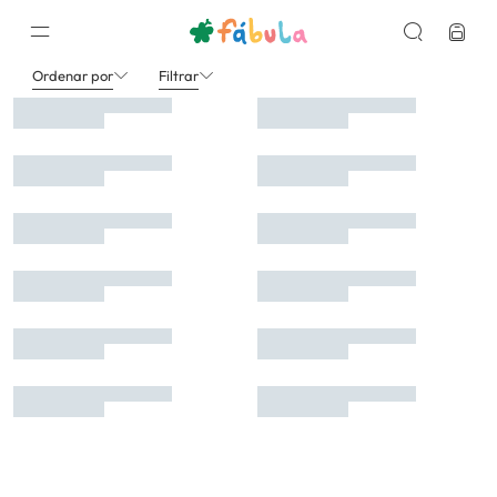
Bazar
Meninas
Bolsa---Mochila
Ordenar por
Filtrar