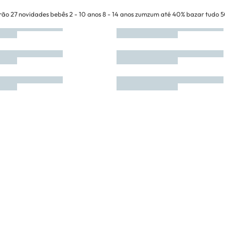
rão 27
novidades
bebês
2 - 10 anos
8 - 14 anos
zumzum até 40%
bazar tudo 