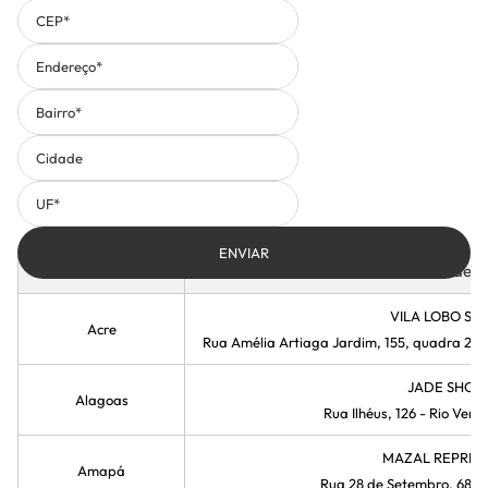
CEP*
Endereço*
Bairro*
Cidade
UF*
ENVIAR
encontre um representante perto de você
Estado
Endere