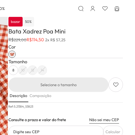
50%
bazar
50
%
Bata Xadrez Poa Mini
R$
R$
114,50
229,00
2x R$ 57,25
Cor
Tamanho
8
10
12
14
Selecione o tamanho
Descrição
Composição
Ref:
5.21384_53823
Consulte o prazo e valor do frete
Não sei meu CEP
Digite seu CEP
Calcular