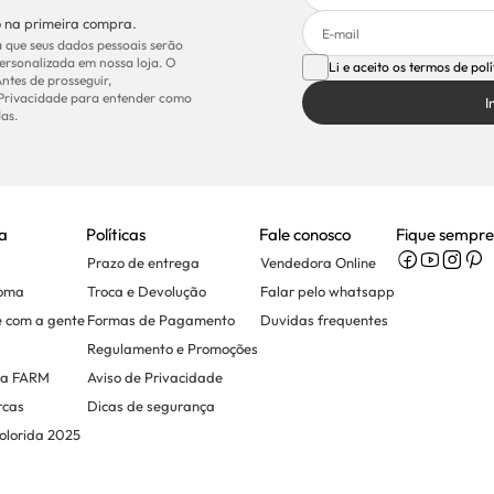
 na primeira compra.
 que seus dados pessoais serão
ersonalizada em nossa loja. O
Li e aceito os termos de pol
Antes de prosseguir,
 Privacidade para entender como
I
as.
a
Políticas
Fale conosco
Fique sempre
Prazo de entrega
Vendedora Online
Soma
Troca e Devolução
Falar pelo whatsapp
e com a gente
Formas de Pagamento
Duvidas frequentes
Regulamento e Promoções
na FARM
Aviso de Privacidade
rcas
Dicas de segurança
olorida 2025