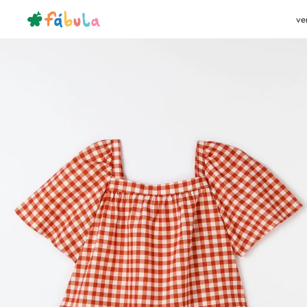
ve
bazar
teen
blusa-bata-top
Bata Xadrez Poa Mini