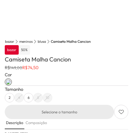
bazar
meninos
blusa
Camiseta Malha Cancion
bazar
50
%
Camiseta Malha Cancion
R$
R$
74,50
149,00
Cor
Tamanho
2
4
6
8
10
Selecione o tamanho
Descrição
Composição